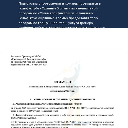
Подготовка спортсменов и команд, проводится в
гольф-клубе «Орлиные Холмы» по специальной
программе «Стань гольфистом за 9 занятий».
Гольф-клуб «Орлиные Холмы» предоставляет по
программе гольф-инвентарь, услуги тренера,
драйвинг-рейндж, тренировочные мячи, гольф-поля
для проведения тренировочных занятий и наработки
игровой практики, проведение обучения правилам
гольфа и этикету.