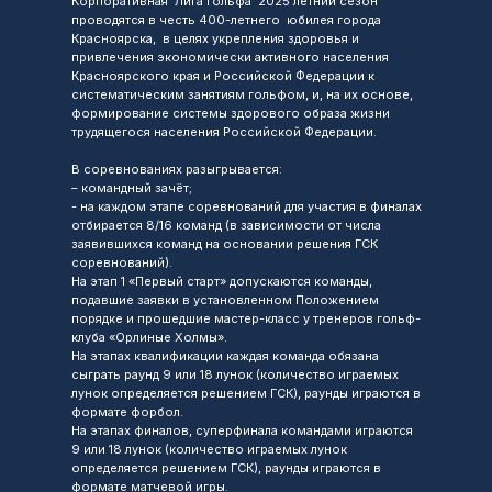
Корпоративная Лига гольфа 2025 летний сезон
проводятся в честь 400-летнего юбилея города
Красноярска, в целях укрепления здоровья и
привлечения экономически активного населения
Красноярского края и Российской Федерации к
систематическим занятиям гольфом, и, на их основе,
формирование системы здорового образа жизни
трудящегося населения Российской Федерации.
В соревнованиях разыгрывается:
– командный зачёт;
- на каждом этапе соревнований для участия в финалах
отбирается 8/16 команд (в зависимости от числа
заявившихся команд на основании решения ГСК
соревнований).
На этап 1 «Первый старт» допускаются команды,
подавшие заявки в установленном Положением
порядке и прошедшие мастер-класс у тренеров гольф-
клуба «Орлиные Холмы».
На этапах квалификации каждая команда обязана
сыграть раунд 9 или 18 лунок (количество играемых
лунок определяется решением ГСК), раунды играются в
формате форбол.
На этапах финалов, суперфинала командами играются
9 или 18 лунок (количество играемых лунок
определяется решением ГСК), раунды играются в
формате матчевой игры.