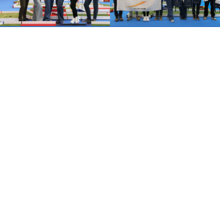
Студенческий гольф
Школьный гольф
О Федерации
КРОО "Красноярская федерация
гольфа"